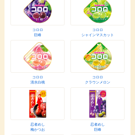
コロロ
コロロ
巨峰
シャインマスカット
コロロ
コロロ
清水白桃
クラウンメロン
忍者めし
忍者めし
梅かつお
巨峰