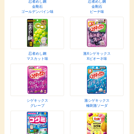
忍者めし鋼
忍者めし鋼
金剛石
金剛石
ゴールデンパイン味
ピーチ味
忍者めし鋼
激Xシゲキックス
マスカット味
Xピオーネ味
シゲキックス
激シゲキックス
グレープ
極刺激ソーダ