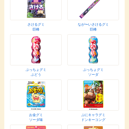
さけるグミ
なが〜いさけるグミ
巨峰
巨峰
ぷっちょグミ
ぷっちょグミ
ぶどう
ソーダ
お金グミ
ぷにキャラグミ
ソーダ味
ドンキーコング