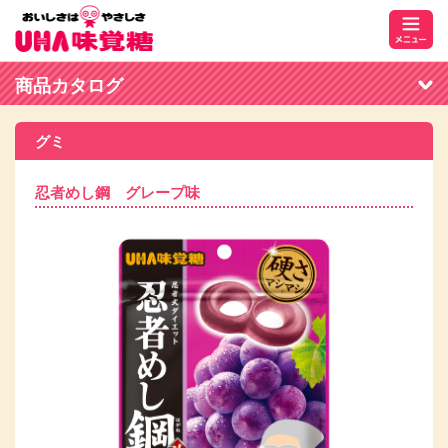
商品カタログ
グミ
忍者めし鋼 グレープ味