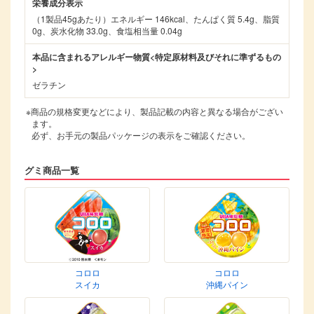
栄養成分表示
（1製品45gあたり）エネルギー 146kcal、たんぱく質 5.4g、脂質
0g、炭水化物 33.0g、食塩相当量 0.04g
本品に含まれるアレルギー物質<特定原材料及びそれに準ずるもの
>
ゼラチン
※商品の規格変更などにより、製品記載の内容と異なる場合がござい
ます。
必ず、お手元の製品パッケージの表示をご確認ください。
グミ商品一覧
コロロ
コロロ
スイカ
沖縄パイン