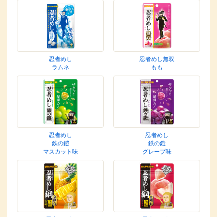
忍者めし
忍者めし無双
ラムネ
もも
忍者めし
忍者めし
鉄の鎧
鉄の鎧
マスカット味
グレープ味