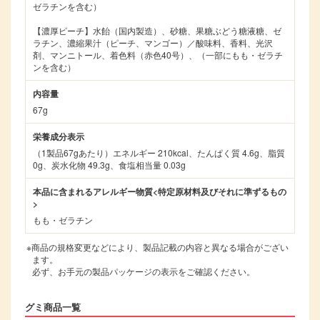
ゼラチンを含む）
【濃厚ピーチ】水飴（国内製造）、砂糖、果糖ぶどう糖液糖、ゼ
ラチン、濃縮果汁（ピーチ、マンゴー）／酸味料、香料、光沢
剤、マンニトール、着色料（赤色40号）、（一部にもも・ゼラチ
ンを含む）
内容量
67g
栄養成分表示
（1製品67gあたり）エネルギー 210kcal、たんぱく質 4.6g、脂質
0g、炭水化物 49.3g、食塩相当量 0.03g
本品に含まれるアレルギー物質<特定原材料及びそれに準ずるもの
>
もも・ゼラチン
※商品の規格変更などにより、製品記載の内容と異なる場合がござい
ます。
必ず、お手元の製品パッケージの表示をご確認ください。
グミ商品一覧