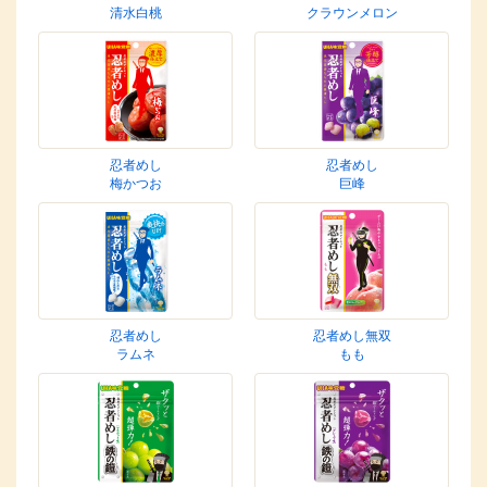
清水白桃
クラウンメロン
忍者めし
忍者めし
梅かつお
巨峰
忍者めし
忍者めし無双
ラムネ
もも