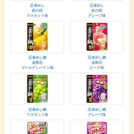
忍者めし
忍者めし
鉄の鎧
鉄の鎧
マスカット味
グレープ味
忍者めし鋼
忍者めし鋼
金剛石
金剛石
ゴールデンパイン味
ピーチ味
忍者めし鋼
忍者めし鋼
マスカット味
グレープ味