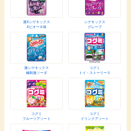
激Xシゲキックス
シゲキックス
Xピオーネ味
グレープ
激シゲキックス
コグミ
極刺激ソーダ
トイ・ストーリー５
コグミ
コグミ
フルーツアソート
ドリンクアソート