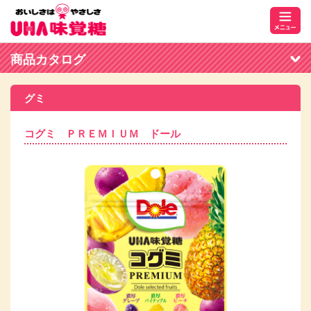
商品カタログ
グミ
コグミ ＰＲＥＭＩＵＭ ドール