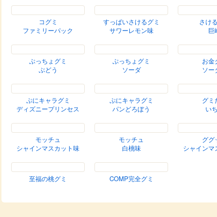
忍者めし鋼
忍者めし鋼
忍者
金剛石
金剛石
マスカ
ゴールデンパイン味
ピーチ味
激Xシゲ
Xピオ
激シゲキックス
コグミ
コ
極刺激ソーダ
トイ・ストーリー５
ＰＲＥ
ド