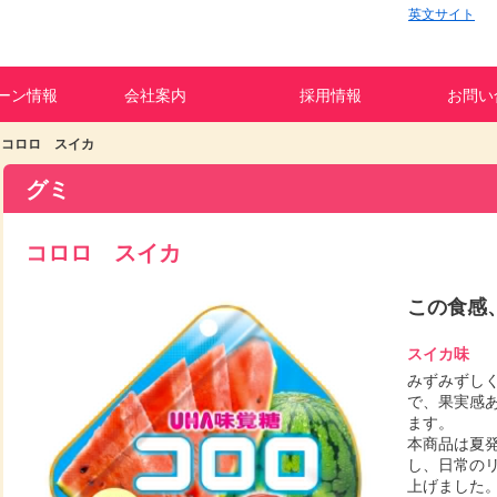
英文サイト
ーン情報
会社案内
採用情報
お問い
コロロ スイカ
グミ
コロロ スイカ
この食感
スイカ味
みずみずし
で、果実感
ます。
本商品は夏
し、日常の
上げました