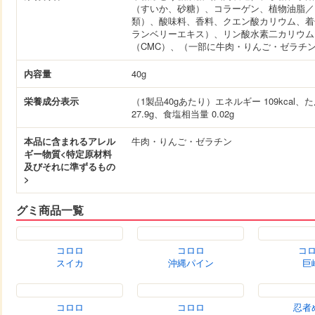
（すいか、砂糖）、コラーゲン、植物油脂／
類）、酸味料、香料、クエン酸カリウム、着
ランベリーエキス）、リン酸水素二カリウム
（CMC）、（一部に牛肉・りんご・ゼラチ
内容量
40g
栄養成分表示
（1製品40gあたり）エネルギー 109kcal、
27.9g、食塩相当量 0.02g
本品に含まれるアレル
牛肉・りんご・ゼラチン
ギー物質<特定原材料
及びそれに準ずるもの
>
グミ商品一覧
コロロ
コロロ
コ