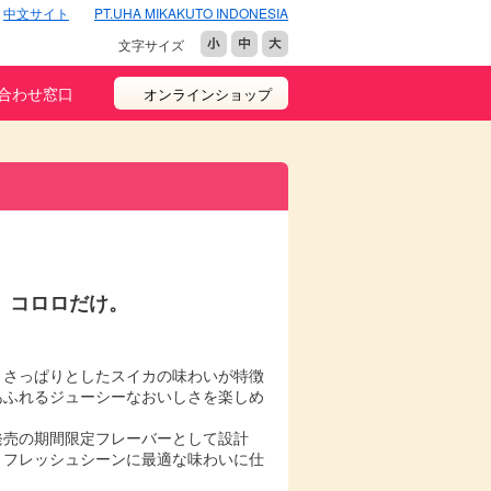
中文サイト
PT.UHA MIKAKUTO INDONESIA
文字サイズ
合わせ窓口
オンラインショップ
、コロロだけ。
くさっぱりとしたスイカの味わいが特徴
あふれるジューシーなおいしさを楽しめ
発売の期間限定フレーバーとして設計
リフレッシュシーンに最適な味わいに仕
。