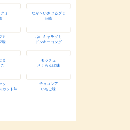
めし鋼
忍者めし鋼
ット味
グレープ味
キックス
シゲキックス
ーネ味
グレープ
コグミ
フルーツアソート
コグミ
グミ
ドリンクアソート
ＭＩＵＭ
ール