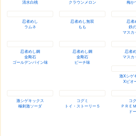
スイカ
沖縄パイン
巨
コロロ
コロロ
忍者
清水白桃
クラウンメロン
梅か
忍者めし
忍者めし無双
忍者
ラムネ
もも
鉄
マスカ