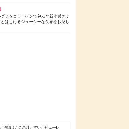
感
いグミをコラーゲンで包んだ新食感グミ
ッとはじけるジューシーな食感をお楽し
。
、濃縮りんご果汁、すいかピューレ