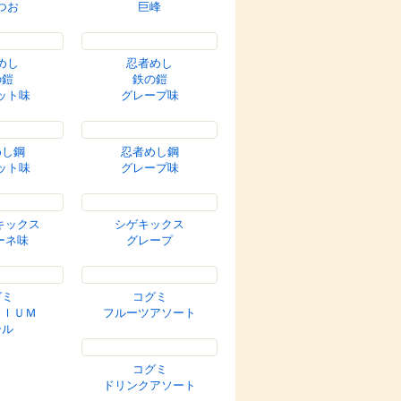
峰
シャインマスカット
めし
忍者めし
つお
巨峰
めし
忍者めし
の鎧
鉄の鎧
ット味
グレープ味