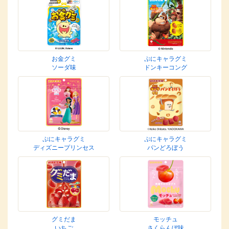
お金グミ
ぷにキャラグミ
ソーダ味
ドンキーコング
ぷにキャラグミ
ぷにキャラグミ
ディズニープリンセス
パンどろぼう
グミだま
モッチュ
いちご
さくらんぼ味