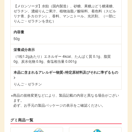
【メロンソーダ】水飴（国内製造）、砂糖、果糖ぶどう糖液糖、
ゼラチン、濃縮りんご果汁、植物油脂／酸味料、着色料（スピル
リナ青、β-カロテン）、香料、マンニトール、光沢剤、（一部に
りんご・ゼラチンを含む）
内容量
50g
栄養成分表示
（1粒1.2gあたり）エネルギー 4kcal、たんぱく質 0.1g、脂質
0g、炭水化物 0.9g、食塩相当量 0.001g
本品に含まれるアレルギー物質<特定原材料及びそれに準ずるもの
>
りんご・ゼラチン
※商品の規格変更などにより、製品記載の内容と異なる場合がござい
ます。
必ず、お手元の製品パッケージの表示をご確認ください。
グミ商品一覧