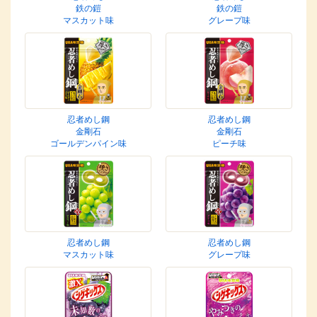
鉄の鎧
鉄の鎧
マスカット味
グレープ味
忍者めし鋼
忍者めし鋼
金剛石
金剛石
ゴールデンパイン味
ピーチ味
忍者めし鋼
忍者めし鋼
マスカット味
グレープ味