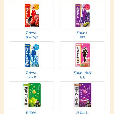
忍者めし
忍者めし
梅かつお
巨峰
忍者めし
忍者めし無双
ラムネ
もも
忍者めし
忍者めし