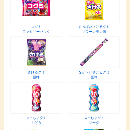
コグミ
すっぱいさけるグミ
ファミリーパック
サワーレモン味
さけるグミ
なが〜いさけるグミ
巨峰
巨峰
ぷっちょグミ
ぷっちょグミ
ぶどう
ソーダ