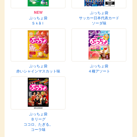
NEW
ぷっちょ袋
ぷっちょ袋
サッカー日本代表カード
Ｓｋåｌ
ソーダ味
ぷっちょ袋
ぷっちょ袋
赤いシャインマスカット味
４種アソート
ぷっちょ袋
Ｂリーグ
ココロ、たぎる。
コーラ味