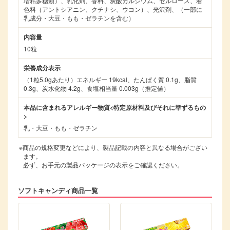
増粘多糖類）、乳化剤、香料、炭酸カルシウム、セルロース、着
色料（アントシアニン、クチナシ、ウコン）、光沢剤、（一部に
乳成分・大豆・もも・ゼラチンを含む）
内容量
10粒
栄養成分表示
（1粒5.0gあたり）エネルギー 19kcal、たんぱく質 0.1g、脂質
0.3g、炭水化物 4.2g、食塩相当量 0.003g（推定値）
本品に含まれるアレルギー物質<特定原材料及びそれに準ずるもの
>
乳・大豆・もも・ゼラチン
※商品の規格変更などにより、製品記載の内容と異なる場合がござい
ます。
必ず、お手元の製品パッケージの表示をご確認ください。
ソフトキャンディ商品一覧