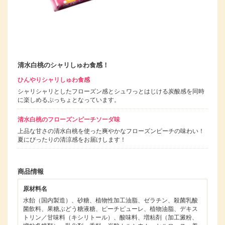
清水白桃のシャリしゅわ食感！
ひんやりシャリしゅわ食感
シャリシャリとしたフローズン感とシュワっとはじける炭酸感を同時
に楽しめるぷっちょとなっています。
清水白桃のフローズンピーチソーダ味
上品な甘さの清水白桃を使った爽やかなフローズンピーチの味わい！
夏にぴったりの清涼感をお届けします！
商品情報
原材料名
水飴（国内製造）、砂糖、植物性加工油脂、ゼラチン、殺菌乳酸
菌飲料、果糖ぶどう糖液糖、ピーチピューレ、植物油脂、デキス
トリン／甘味料（キシリトール）、酸味料、増粘剤（加工澱粉、