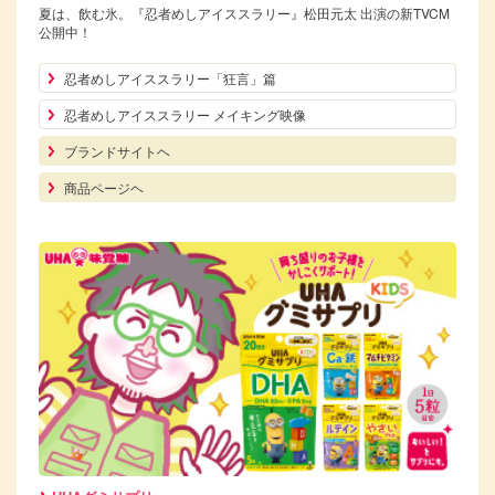
夏は、飲む氷。『忍者めしアイススラリー』松田元太 出演の新TVCM
公開中！
忍者めしアイススラリー「狂言」篇
忍者めしアイススラリー メイキング映像
ブランドサイトヘ
商品ページヘ