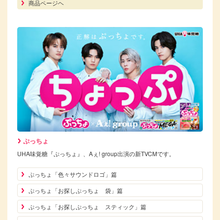
商品ページヘ
ぷっちょ
UHA味覚糖『ぷっちょ』、Aぇ! group出演の新TVCMです。
ぷっちょ「色々サウンドロゴ」篇
ぷっちょ「お探しぷっちょ 袋」篇
ぷっちょ「お探しぷっちょ スティック」篇