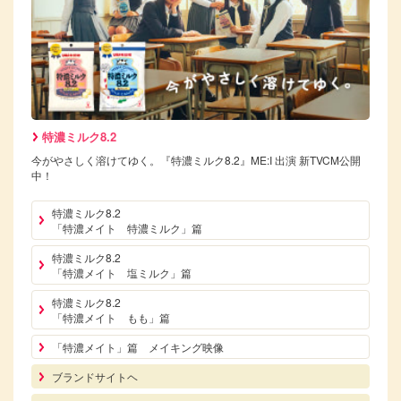
特濃ミルク8.2
今がやさしく溶けてゆく。『特濃ミルク8.2』ME:I 出演 新TVCM公開
中！
特濃ミルク8.2
「特濃メイト 特濃ミルク」篇
特濃ミルク8.2
「特濃メイト 塩ミルク」篇
特濃ミルク8.2
「特濃メイト もも」篇
「特濃メイト」篇 メイキング映像
ブランドサイトヘ