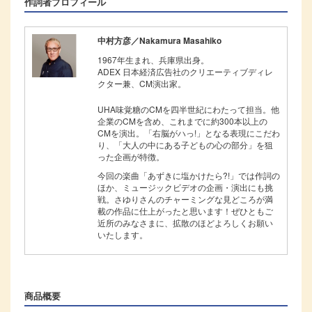
作詞者プロフィール
中村方彦／Nakamura Masahiko
1967年生まれ、兵庫県出身。
ADEX 日本経済広告社のクリエーティブディレ
クター兼、CM演出家。
UHA味覚糖のCMを四半世紀にわたって担当。他
企業のCMを含め、これまでに約300本以上の
CMを演出。「右脳がハっ!」となる表現にこだわ
り、「大人の中にある子どもの心の部分」を狙
った企画が特徴。
今回の楽曲「あずきに塩かけたら?!」では作詞の
ほか、ミュージックビデオの企画・演出にも挑
戦。さゆりさんのチャーミングな見どころが満
載の作品に仕上がったと思います！ぜひともご
近所のみなさまに、拡散のほどよろしくお願い
いたします。
商品概要