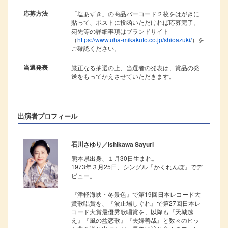
応募方法
「塩あずき」の商品バーコード２枚をはがきに
貼って、ポストに投函いただければ応募完了。
宛先等の詳細事項はブランドサイト
（
https://www.uha-mikakuto.co.jp/shioazuki/
）を
ご確認ください。
当選発表
厳正なる抽選の上、当選者の発表は、賞品の発
送をもってかえさせていただきます。
出演者プロフィール
石川さゆり／Ishikawa Sayuri
熊本県出身、１月30日生まれ。
1973年３月25日、シングル『かくれんぼ』でデ
ビュー。
『津軽海峡・冬景色』で第19回日本レコード大
賞歌唱賞を、『波止場しぐれ』で第27回日本レ
コード大賞最優秀歌唱賞を、以降も『天城越
え』『風の盆恋歌』『夫婦善哉』と数々のヒッ