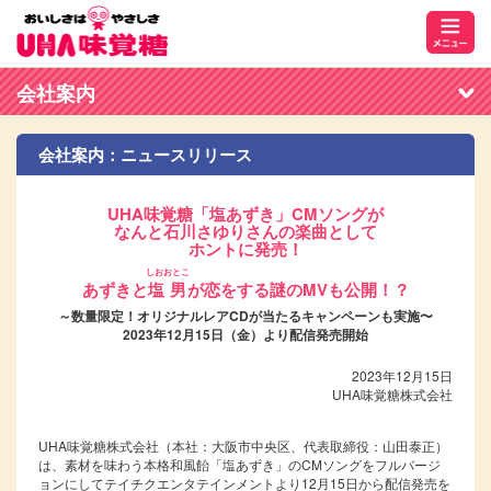
会社案内
会社案内：ニュースリリース
UHA味覚糖「塩あずき」CMソングが
なんと石川さゆりさんの楽曲として
ホントに発売！
しおおとこ
あずきと
塩男
が恋をする謎のMVも公開！？
～数量限定！オリジナルレアCDが当たるキャンペーンも実施〜
2023年12月15日（金）より配信発売開始
2023年12月15日
UHA味覚糖株式会社
UHA味覚糖株式会社（本社：大阪市中央区、代表取締役：山田泰正）
は、素材を味わう本格和風飴󠄀「塩あずき」のCMソングをフルバージ
ョンにしてテイチクエンタテインメントより12月15日から配信発売を