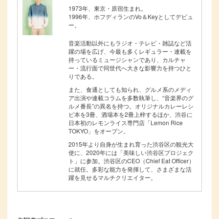
1973年、東京・原宿生まれ。
1996年、ホフディランのVo＆Keyとしてデビュ
ー。
音楽活動以外にもラジオ・テレビ・雑誌など活
躍の場を広げ、今最も多くレギュラー・連載を
持っているミュージシャンであり、カルチャ
ー・流行面で同世代へ大きな影響力を持つひと
りである。
また、食通としても知られ、グルメ系のメディ
ア出演や連載コラムを多数執筆し、“音楽界のグ
ルメ番長”の異名を持つ。オリジナルカレーレシ
ピ本を3冊、酒場本を2冊上梓するほか、渋谷に
日本初のレモンライス専門店「Lemon Rice
TOKYO」をオープン。
2015年より自身が生まれ育った渋谷区の観光大
使に、2020年には「美味しい渋谷区プロジェク
ト」に参加。渋谷区のCEO（Chief Eat Officer）
に就任。多彩な能力を発揮して、さまざまな活
躍を見せるマルチクリエイター。