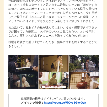
今回の撮影現場もテンションあげあげで入っていただいた石川さん。
はりきって撮影スタート！と思いきや…最初のシーンは「頭があずき
の娘と、頭が塩のボーイフレンドがこっそり会っている様子を見つけ
る」という謎のシーン。ディレクターから説明をうけるも、少し困惑
したご様子の石川さん…と思いきや、スタートがかかった瞬間、ノリ
ノリ！ついにはアドリブも交えながら楽しそうに演じてくれました。
また炊いているあずきの粒が沈んでしまい、うまく撮影できずスタッ
フが困っていた瞬間…「あずきのいいとこ見てみたい」という声が。
なんと、石川さんがあずきにエールを送ってくれたのでした！
現場を最後まで盛り上げていただき、無事に撮影を終了することがで
きました！
撮影現場の様子はメイキングでご覧いただけます。
メイキング映像：
https://youtu.be/MQvv1GvvOuk