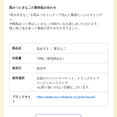
黒みつときなこの素材組み合わせ
“黒大豆きなこ”を黒みつキャンディで包んだ素材たっぷりキャンデ
ィ。
沖縄黒みつと香ばしいきなこの味わいをお楽しみいただけます。
隠し味に塩を使って素材の甘さを引き立てました。
商品名
塩あずき ／ 蜜きなこ
内容量
109g（個包紙込み）
発売日
発売中
発売場所
全国のスーパーマーケット、ドラッグストア、
コンビニエンスストア
※お取り扱いのない店舗もございます。
ブランドサイ
https://www.uha-mikakuto.co.jp/shioazuki/
ト