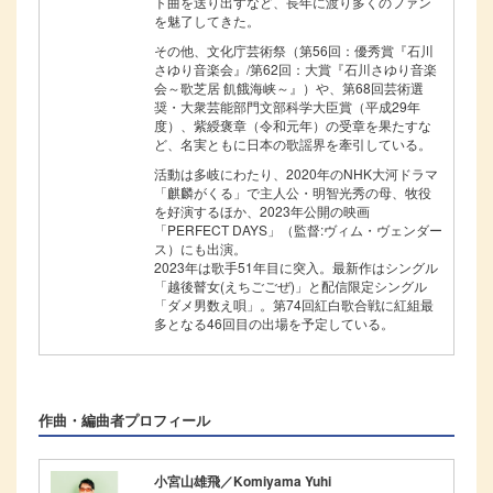
ト曲を送り出すなど、長年に渡り多くのファン
を魅了してきた。
その他、文化庁芸術祭（第56回：優秀賞『石川
さゆり音楽会』/第62回：大賞『石川さゆり音楽
会～歌芝居 飢餓海峡～』）や、第68回芸術選
奨・大衆芸能部門文部科学大臣賞（平成29年
度）、紫綬褒章（令和元年）の受章を果たすな
ど、名実ともに日本の歌謡界を牽引している。
活動は多岐にわたり、2020年のNHK大河ドラマ
「麒麟がくる」で主人公・明智光秀の母、牧役
を好演するほか、2023年公開の映画
「PERFECT DAYS」（監督:ヴィム・ヴェンダー
ス）にも出演。
2023年は歌手51年目に突入。最新作はシングル
「越後瞽女(えちごごぜ)」と配信限定シングル
「ダメ男数え唄」。第74回紅白歌合戦に紅組最
多となる46回目の出場を予定している。
作曲・編曲者プロフィール
小宮山雄飛／Komiyama Yuhi