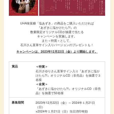
UHA味覚糖「塩あずき」の商品をご購入いただければ
『あずきに塩かけたら?!』の
数量限定オリジナルCDが抽選で当たる
キャンペーンを実施します。
また＜特賞＞として、
石川さん直筆サイン入りバージョンのプレゼントも！
キャンペーンは、2023年12月22日（金）より開始します。
賞品
＜特賞＞
石川さゆりさん直筆サイン入り『あずきに塩か
けたら?!』オリジナルCD（非売品）を抽選で３
名様
＜金賞＞
『あずきに塩かけたら?!』オリジナルCD（非売
品）を抽選で50名様
募集期間
2023年12月22日（金）～ 2024年１月21日
（日）
※2024年１月21日（日）当日消印有効