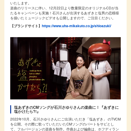
いたします。
楽曲のリリースに伴い、12月22日より数量限定のオリジナルCDが当
たるキャンペーンも実施！石川さんが出演するあずきと塩男の恋模様
を描いたミュージックビデオも公開しますので、ご注目ください。
【ブランドサイト】
https://www.uha-mikakuto.co.jp/shioazuki/
塩あずきのCMソングが石川さゆりさんの楽曲に！『あずきに
塩かけたら?!』
2022年10月、石川さゆりさんにご出演いただき「塩あずき」 のTVCM
を公開。その際に歌っていただいたCMソングのパートをサビとし
て、フルバージョンの楽曲を制作。作曲および編曲は、ホフディラン