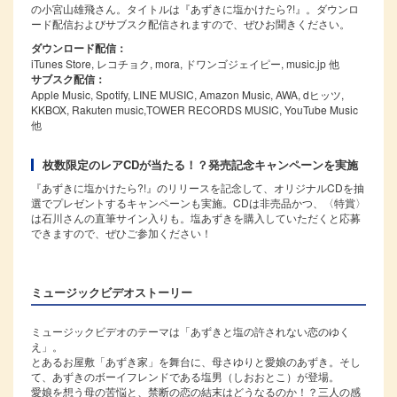
の小宮山雄飛さん。タイトルは『あずきに塩かけたら?!』。ダウンロ
ード配信およびサブスク配信されますので、ぜひお聞きください。
ダウンロード配信：
iTunes Store, レコチョク, mora, ドワンゴジェイピー, music.jp 他
サブスク配信：
Apple Music, Spotify, LINE MUSIC, Amazon Music, AWA, dヒッツ,
KKBOX, Rakuten music,TOWER RECORDS MUSIC, YouTube Music
他
枚数限定のレアCDが当たる！？発売記念キャンペーンを実施
『あずきに塩かけたら?!』のリリースを記念して、オリジナルCDを抽
選でプレゼントするキャンペーンも実施。CDは非売品かつ、〈特賞〉
は石川さんの直筆サイン入りも。塩あずきを購入していただくと応募
できますので、ぜひご参加ください！
ミュージックビデオストーリー
ミュージックビデオのテーマは「あずきと塩の許されない恋のゆく
え」。
とあるお屋敷「あずき家」を舞台に、母さゆりと愛娘のあずき。そし
て、あずきのボーイフレンドである塩男（しおおとこ）が登場。
愛娘を想う母の苦悩と、禁断の恋の結末はどうなるのか！？三人の感