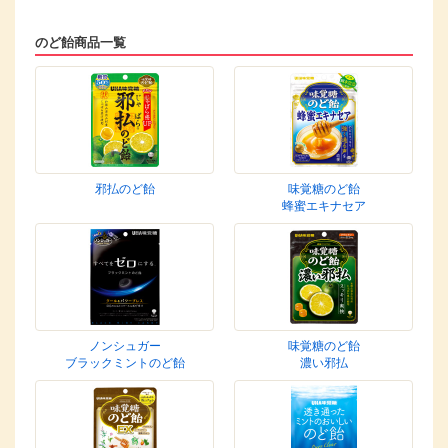
のど飴商品一覧
邪払のど飴
味覚糖のど飴
蜂蜜エキナセア
ノンシュガー
味覚糖のど飴
ブラックミントのど飴
濃い邪払