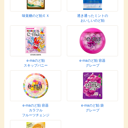
味覚糖のど飴ＥＸ
透き通ったミントの
おいしいのど飴
e-maのど飴
e-maのど飴 容器
スキップバニー
グレープ
e-maのど飴 容器
e-maのど飴 袋
カラフル
グレープ
フルーツチェンジ