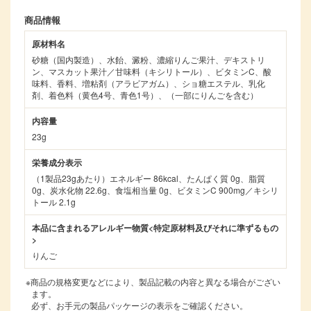
商品情報
原材料名
砂糖（国内製造）、水飴、澱粉、濃縮りんご果汁、デキストリ
ン、マスカット果汁／甘味料（キシリトール）、ビタミンC、酸
味料、香料、増粘剤（アラビアガム）、ショ糖エステル、乳化
剤、着色料（黄色4号、青色1号）、（一部にりんごを含む）
内容量
23g
栄養成分表示
（1製品23gあたり）エネルギー 86kcal、たんぱく質 0g、脂質
0g、炭水化物 22.6g、食塩相当量 0g、ビタミンC 900mg／キシリ
トール 2.1g
本品に含まれるアレルギー物質<特定原材料及びそれに準ずるもの
>
りんご
※商品の規格変更などにより、製品記載の内容と異なる場合がござい
ます。
必ず、お手元の製品パッケージの表示をご確認ください。