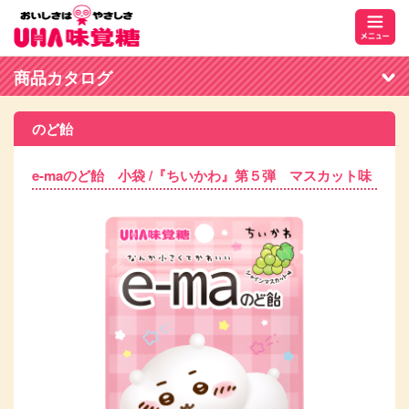
商品カタログ
のど飴
e-maのど飴 小袋 /『ちいかわ』第５弾 マスカット味